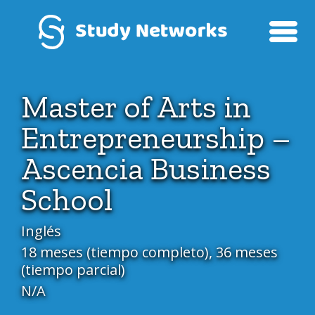
Master of Arts in
Entrepreneurship –
Ascencia Business
School
Inglés
18 meses (tiempo completo), 36 meses
(tiempo parcial)
N/A